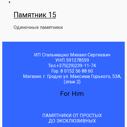
Памятник 15
Одиночные памятники
ИП Стальмашко Михаил Сергеевич
УНП 591278559
Тел.+375(29)239-11-74
Гор. 8 0152 56 88 60
Магазин: г. Гродно ул. Максима Горького, 53А,
(этаж 2)
For Him
ПАМЯТНИКИ ОТ ПРОСТЫХ
ДО ЭКСКЛЮЗИВНЫХ