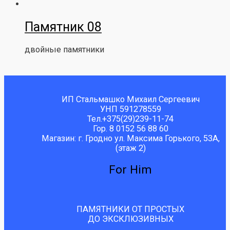
Памятник 08
двойные памятники
ИП Стальмашко Михаил Сергеевич
УНП 591278559
Тел.+375(29)239-11-74
Гор. 8 0152 56 88 60
Магазин: г. Гродно ул. Максима Горького, 53А,
(этаж 2)
For Him
ПАМЯТНИКИ ОТ ПРОСТЫХ
ДО ЭКСКЛЮЗИВНЫХ