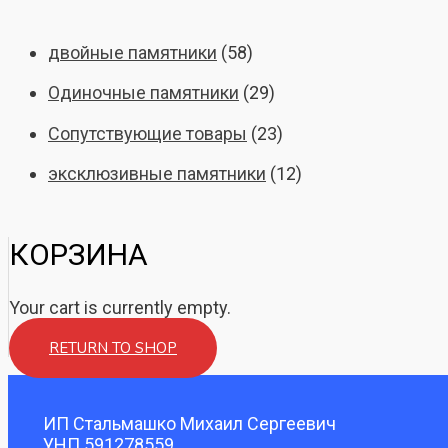
r
двойные памятники
(58)
c
Одиночные памятники
(29)
h
Сопутствующие товары
(23)
f
o
эксклюзивные памятники
(12)
r
:
КОРЗИНА
Your cart is currently empty.
RETURN TO SHOP
ИП Стальмашко Михаил Сергеевич
УНП 591278559